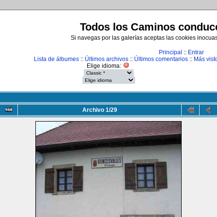
Todos los Caminos conduce
Si navegas por las galerías aceptas las cookies inocua
Principal
::
Entrar
Lista de álbumes
::
Últimos archivos
::
Últimos comentarios
::
Más vist
Elige idioma:
Archivo 1/29