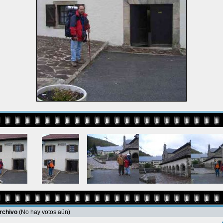
archivo
(No hay votos aún)