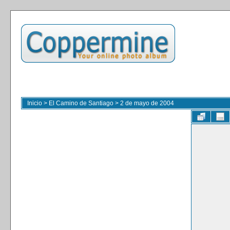
Inicio
>
El Camino de Santiago
>
2 de mayo de 2004