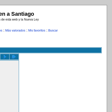
n a Santiago
s de esta web y la Nueva Ley
os
::
Más valorados
::
Mis favoritos
::
Buscar