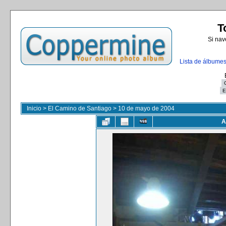
T
Si nav
Lista de álbume
Inicio
>
El Camino de Santiago
>
10 de mayo de 2004
A