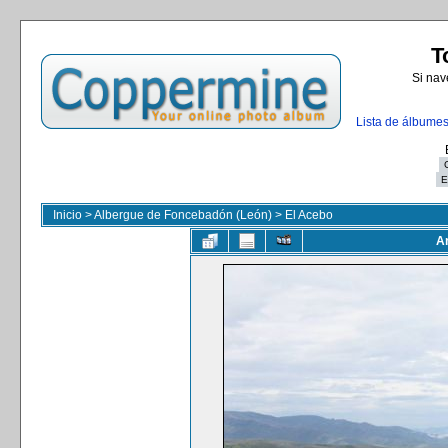
T
Si nav
Lista de álbume
Inicio
>
Albergue de Foncebadón (León)
>
El Acebo
Ar