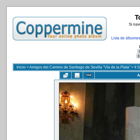
T
Si nav
Lista de álbume
Inicio
>
Amigos del Camino de Santiago de Sevilla "Vía de la Plata"
>
II 
A