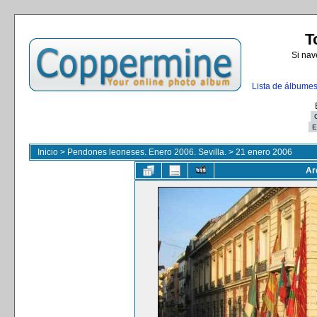
T
Si nav
Lista de álbume
Inicio
>
Pendones leoneses. Enero 2006. Sevilla.
>
21 enero 2006
Ar