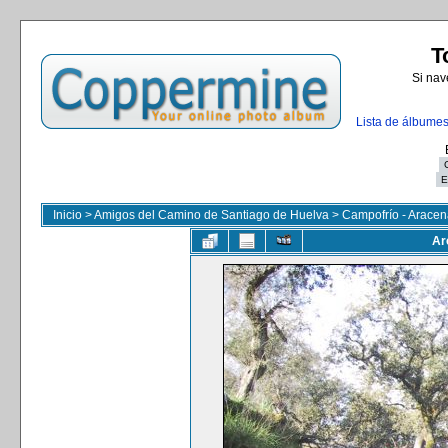
T
Si nav
Lista de álbume
Inicio
>
Amigos del Camino de Santiago de Huelva
>
Campofrío - Aracen
Ar