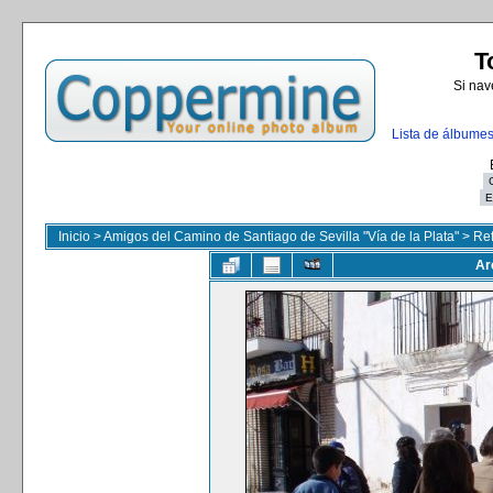
T
Si nav
Lista de álbume
Inicio
>
Amigos del Camino de Santiago de Sevilla "Vía de la Plata"
>
Ref
Ar