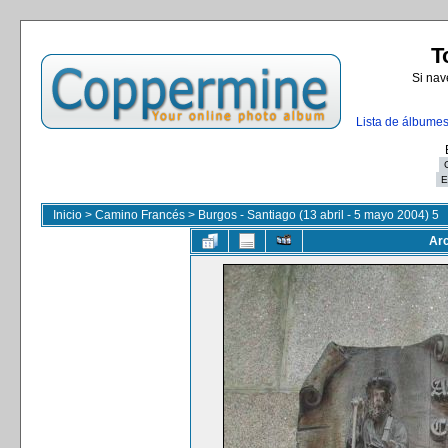
T
Si nav
Lista de álbume
Inicio
>
Camino Francés
>
Burgos - Santiago (13 abril - 5 mayo 2004) 5
Arc