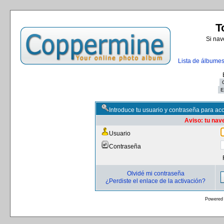
T
Si nav
Lista de álbume
Introduce tu usuario y contraseña para ac
Aviso: tu nav
Usuario
Contraseña
Olvidé mi contraseña
¿Perdiste el enlace de la activación?
Powered