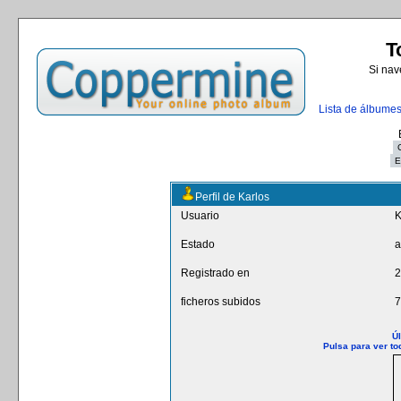
T
Si nav
Lista de álbume
Perfil de Karlos
Usuario
K
Estado
a
Registrado en
2
ficheros subidos
7
Úl
Pulsa para ver to