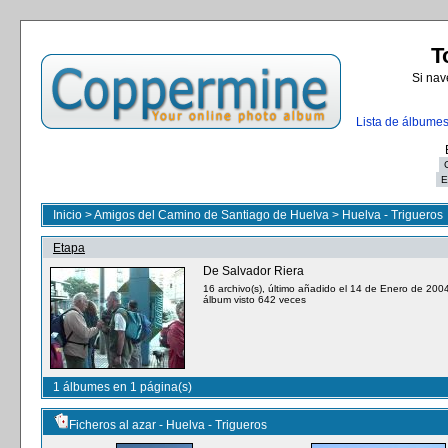
T
Si nav
Lista de álbume
Inicio
>
Amigos del Camino de Santiago de Huelva
>
Huelva - Trigueros
Etapa
De Salvador Riera
16 archivo(s), último añadido el 14 de Enero de 200
álbum visto 642 veces
1 álbumes en 1 página(s)
Ficheros al azar - Huelva - Trigueros